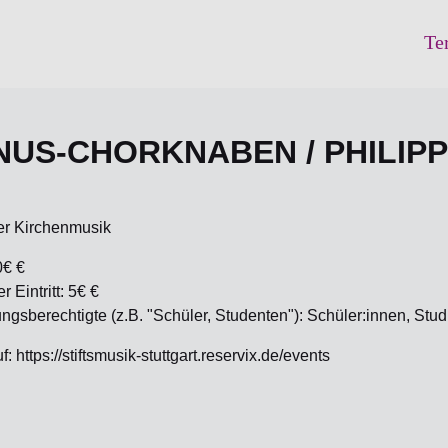
Te
US-CHORKNABEN / PHILIP
er Kirchenmusik
0€ €
 Eintritt: 5€ €
gsberechtigte (z.B. "Schüler, Studenten"): Schüler:innen, S
: https://stiftsmusik-stuttgart.reservix.de/events