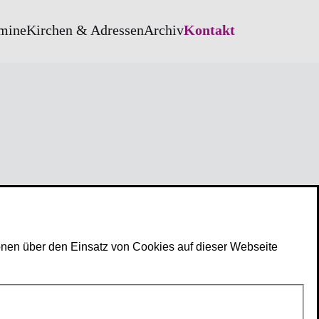
mine
Kirchen & Adressen
Archiv
Kontakt
Kontakt
Kirchenkreiskantorat Stuttgart
KMD Prof. Jörg-Hannes Hahn
Wilhelmstraße 8