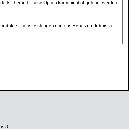
D-70372 Stuttgart
Tel.: 0711/549973-75
Fax: 0711/549973-78
info@kirchenkreiskantorat-
stuttgart.de
us 3