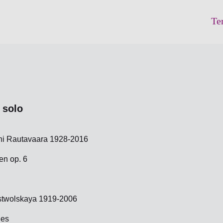
Te
 solo
ni Rautavaara 1928-2016
en op. 6
stwolskaya 1919-2006
des