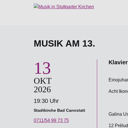
MUSIK AM 13.
13
Klavier
OKT
Einojuha
2026
Acht Ikon
19:30 Uhr
Stadtkirche Bad Cannstatt
Galina U
0711/54 99 73 75
12 Prélu