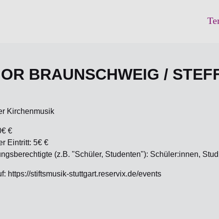
Te
OR BRAUNSCHWEIG / STEF
er Kirchenmusik
0€ €
 Eintritt: 5€ €
gsberechtigte (z.B. "Schüler, Studenten"): Schüler:innen, S
: https://stiftsmusik-stuttgart.reservix.de/events