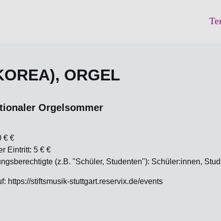
Te
KOREA), ORGEL
ationaler Orgelsommer
0 € €
 Eintritt: 5 € €
gsberechtigte (z.B. "Schüler, Studenten"): Schüler:innen, S
: https://stiftsmusik-stuttgart.reservix.de/events