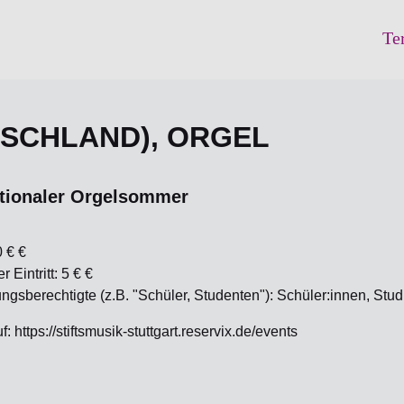
Te
TSCHLAND), ORGEL
ationaler Orgelsommer
0 € €
 Eintritt: 5 € €
gsberechtigte (z.B. "Schüler, Studenten"): Schüler:innen, S
: https://stiftsmusik-stuttgart.reservix.de/events