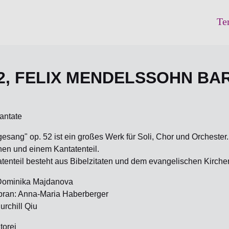
Te
52, FELIX MENDELSSOHN B
antate
esang" op. 52 ist ein großes Werk für Soli, Chor und Orchester. 
hen und einem Kantatenteil.
tenteil besteht aus Bibelzitaten und dem evangelischen Kirchen
Dominika Majdanova
ran: Anna-Maria Haberberger
urchill Qiu
torei