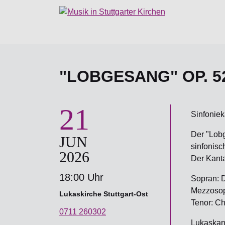
"LOBGESANG" OP. 
21
Sinfoniek
Der "Lobg
JUN
sinfonisc
2026
Der Kanta
18:00 Uhr
Sopran: 
Mezzosop
Lukaskirche Stuttgart-Ost
Tenor: Ch
0711 260302
Lukaskan