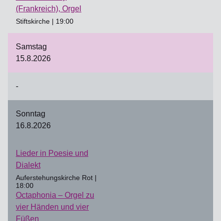
(Frankreich), Orgel
Stiftskirche | 19:00
Samstag
15.8.2026
-
Sonntag
16.8.2026
Lieder in Poesie und
Dialekt
Auferstehungskirche Rot |
18:00
Octaphonia – Orgel zu
vier Händen und vier
Füßen