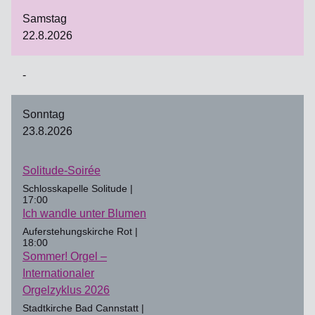
Samstag
22.8.2026
-
Sonntag
23.8.2026
Solitude-Soirée
Schlosskapelle Solitude |
17:00
Ich wandle unter Blumen
Auferstehungskirche Rot |
18:00
Sommer! Orgel –
Internationaler
Orgelzyklus 2026
Stadtkirche Bad Cannstatt |